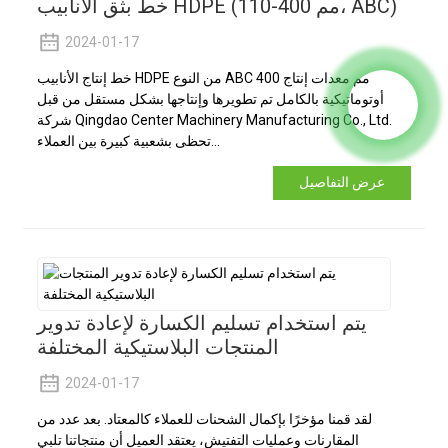
خط بثق الأنابيب HDPE (110-400 مم، ABC)
2024-01-17
خط إنتاج الأنابيب HDPE من النوع ABC 400 مم معدات إنتاج
أوتوماتيكية بالكامل تم تطويرها وإنتاجها بشكل مستقل من قبل
شركة Qingdao Center Machinery Manufacturing Co., Ltd.
تحظى بشعبية كبيرة بين العملاء...
عرض التفاصيل
يتم استخدام تسليم الكسارة لإعادة تدوير
المنتجات البلاستيكية المختلفة
2024-01-17
لقد قمنا مؤخرًا بإكمال الشحنات للعملاء كالمعتاد. بعد عدد من
المقارنات وعمليات التفتيش، يعتقد العميل أن منتجاتنا تلبي