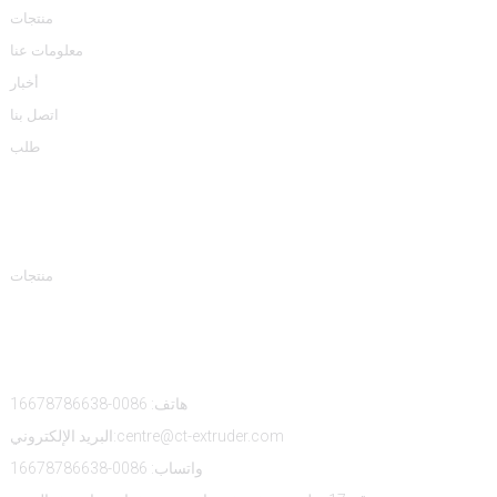
منتجات
معلومات عنا
أخبار
اتصل بنا
طلب
فئات المنتجات
منتجات
اتصل بنا
هاتف: 0086-16678786638
البريد الإلكتروني:centre@ct-extruder.com
واتساب: 0086-16678786638