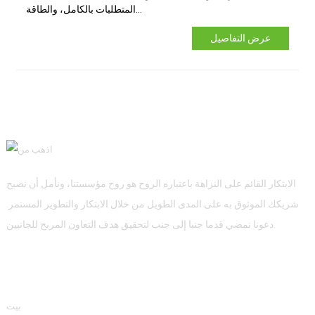
المتطلبات بالكامل، والطاقة...
عرض التفاصيل
الابتكار القائم على النزاهة باعتباره الروح هو روح مؤسستنا، ونأمل أن نصبح
شريكك الموثوق به على المدى الطويل من خلال الابتكار والتطوير المستمر.
دعونا نمضي قدما جنبا إلى جنب لتحقيق هدف التعاون المربح للجانبين.
معلومة
بيت