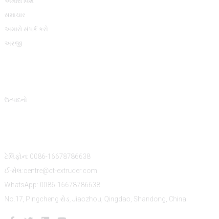
અમારા વિશે
સમાચાર
અમારો સંપર્ક કરો
અરજી
ઉત્પાદન શ્રેણીઓ
ઉત્પાદનો
અમારો સંપર્ક કરો
ટેલિફોન: 0086-16678786638
ઈ-મેલ:centre@ct-extruder.com
WhatsApp: 0086-16678786638
No.17, Pingcheng રોડ, Jiaozhou, Qingdao, Shandong, China