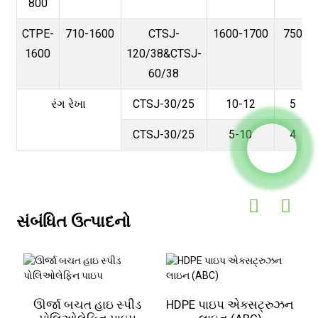
800
CTPE-
710-1600
CTSJ-
1600-1700
750
1600
120/38&CTSJ-
60/38
રંગ રેખા
CTSJ-30/25
10-12
5
CTSJ-30/25
5-10
4
સંબંધિત ઉત્પાદનો
ઊર્જા બચત હાઇ સ્પીડ
HDPE પાઇપ એક્સટ્રુઝન