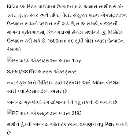
વિવિધ પ્લાસ્ટિક પાઈપોના ઉત્પાદન માટે, અમારા સાથીદારો બે-
સ્તર, ત્રણ-સ્તર અને મલ્ટિ-લેયર સંયુક્ત પાઇપ એક્સટ્રુઝન
ઉત્પાદન સાધનો પ્રદાન કરી શકે છે, તે જ સમયે, બજારની
માંગના પ્રતિભાવમાં, ક્વિન્ગડાઓ સેન્ટર મશીનરી કું, લિમિટેડ
ઉત્પાદન કરી શકે છે. 1600mm કદ સુધી મોટા-વ્યાસ ઉત્પાદન
રેખાઓ.
SJ-60/38 સિંગલ સ્ક્રુ એક્સ્ટ્રુડર.
નવા સ્ક્રુ અને મિક્સિંગ ડાઇ સ્ટ્રક્ચર અને ઓપન બેરલમાં
સારી પ્લાસ્ટિસાઇઝિંગ અસર છે.
અનન્ય ગ્રે-લીલો રંગ યોજના તેને વધુ તકનીકી બનાવે છે.
મશીન હેડની અનન્ય આંતરિક રચના દબાણને વધુ સ્થિર બનાવે
છે.