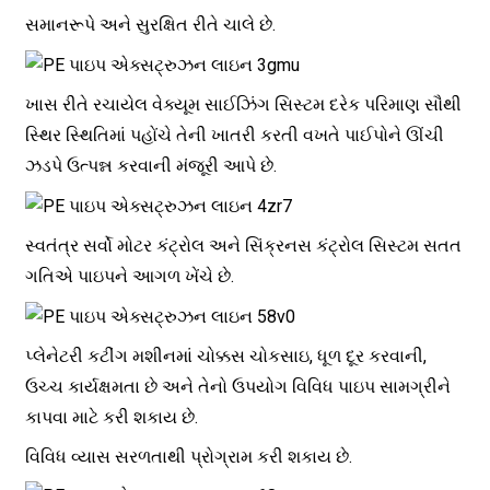
સમાનરૂપે અને સુરક્ષિત રીતે ચાલે છે.
ખાસ રીતે રચાયેલ વેક્યૂમ સાઈઝિંગ સિસ્ટમ દરેક પરિમાણ સૌથી
સ્થિર સ્થિતિમાં પહોંચે તેની ખાતરી કરતી વખતે પાઈપોને ઊંચી
ઝડપે ઉત્પન્ન કરવાની મંજૂરી આપે છે.
સ્વતંત્ર સર્વો મોટર કંટ્રોલ અને સિંક્રનસ કંટ્રોલ સિસ્ટમ સતત
ગતિએ પાઇપને આગળ ખેંચે છે.
પ્લેનેટરી કટીંગ મશીનમાં ચોક્કસ ચોકસાઇ, ધૂળ દૂર કરવાની,
ઉચ્ચ કાર્યક્ષમતા છે અને તેનો ઉપયોગ વિવિધ પાઇપ સામગ્રીને
કાપવા માટે કરી શકાય છે.
વિવિધ વ્યાસ સરળતાથી પ્રોગ્રામ કરી શકાય છે.