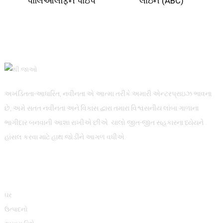
પોલિઓલેફિન પાઇપ
લાઇન (ABC)
અખંડિતતા-આધારિત, નવીનતા એ આત્મા તરીકે અમારી એન્ટરપ્રાઇઝ ભાવના
છે, અમે સતત નવીનતા અને વિકાસ દ્વારા તમારા વિશ્વસનીય લાંબા ગાળાના
ભાગીદાર બનવાની આશા રાખીએ છીએ. ચાલો જીત-જીત સહકારના ધ્યેયને
હાંસલ કરવા માટે હાથ જોડીને આગળ વધીએ.
માહિતી
ઘર
ઉત્પાદનો