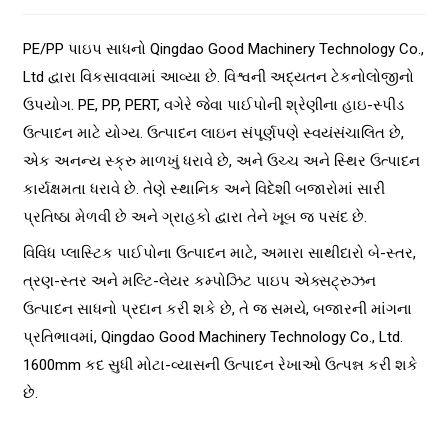
PE/PP પાઇપ સાધનો Qingdao Good Machinery Technology Co.,
Ltd દ્વારા વિકસાવવામાં આવ્યા છે. વિશ્વની અદ્યતન ટેકનોલોજીનો
ઉપયોગ. PE, PP, PERT, વગેરે જેવા પાઈપોની શ્રેણીના હાઇ-સ્પીડ
ઉત્પાદન માટે યોગ્ય. ઉત્પાદન લાઇન સંપૂર્ણપણે સ્વયંસંચાલિત છે,
એક અનન્ય સ્ક્રુ માળખું ધરાવે છે, અને ઉચ્ચ અને સ્થિર ઉત્પાદન
કાર્યક્ષમતા ધરાવે છે. તેણે સ્થાનિક અને વિદેશી બજારોમાં સારી
પ્રતિષ્ઠા મેળવી છે અને ગ્રાહકો દ્વારા તેને ખૂબ જ પસંદ છે.
વિવિધ પ્લાસ્ટિક પાઈપોના ઉત્પાદન માટે, અમારા સાથીદારો બે-સ્તર,
ત્રણ-સ્તર અને મલ્ટિ-લેયર કમ્પોઝિટ પાઇપ એક્સટ્રુઝન
ઉત્પાદન સાધનો પ્રદાન કરી શકે છે, તે જ સમયે, બજારની માંગના
પ્રતિભાવમાં, Qingdao Good Machinery Technology Co., Ltd.
1600mm કદ સુધી મોટા-વ્યાસની ઉત્પાદન રેખાઓ ઉત્પન્ન કરી શકે
છે.