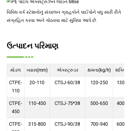
વિવિધ વર્ક સ્ટેશનોનું સંચાલન ગ્રાહકોને પાઈપોને વધુ સારી રીતે
સંગ્રહિત કરવા અને ગોઠવવા માટે સુવિધા આપે છે.
ઉત્પાદન પરિમાણ
મોડલ
વ્યાસ(mm)
એક્સ્ટ્રુડર
ક્ષમતા(kg/h)
શક્તિ
CTPE-
20-110
CTSJ-60/38
120-250
130
110
CTPE-
110-450
CTSJ-75*38
500-650
400
450
CTPE-
315-800
CTSJ-90/38
700-940
600