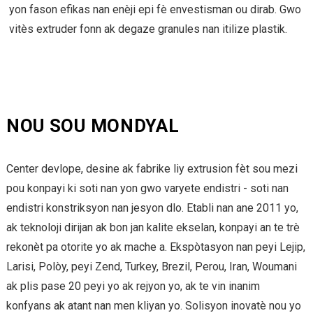
yon fason efikas nan enèji epi fè envestisman ou dirab. Gwo
vitès extruder fonn ak degaze granules nan itilize plastik.
NOU SOU MONDYAL
Center devlope, desine ak fabrike liy extrusion fèt sou mezi
pou konpayi ki soti nan yon gwo varyete endistri - soti nan
endistri konstriksyon nan jesyon dlo. Etabli nan ane 2011 yo,
ak teknoloji dirijan ak bon jan kalite ekselan, konpayi an te trè
rekonèt pa otorite yo ak mache a. Ekspòtasyon nan peyi Lejip,
Larisi, Polòy, peyi Zend, Turkey, Brezil, Perou, Iran, Woumani
ak plis pase 20 peyi yo ak rejyon yo, ak te vin inanim
konfyans ak atant nan men kliyan yo. Solisyon inovatè nou yo