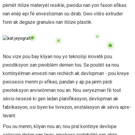
pèmèt itilize materyèl resikle, pwodui nan yon fason efikas
nan enèji epi fè envestisman ou dirab. Gwo vitès extruder
fonn ak degaze granules nan itilize plastik.
Nou vize pou bay kliyan nou yo teknoloji inovatè pou
pwodiksyon san pwoblèm demen tou. Se poutèt sa nou
kontinyèlman envesti nan rechèch ak devlopman - pou kreye
pwosesis menm pi efikas, pandan y ap pa janm pèdi
pwoteksyon anviwònman nou an. Nou seryezman fè tout
sèvis nesesè ki gen ladan planifikasyon, devlopman ak
fabrikasyon, osi byen ke livrezon, enstalasyon ak sèvis apre-
lavant.
Pou ou menm, kliyan nou an, nou pral kontinye devlope
solisyon dirijan nan lavni, amelyore rentabilité nan chèn