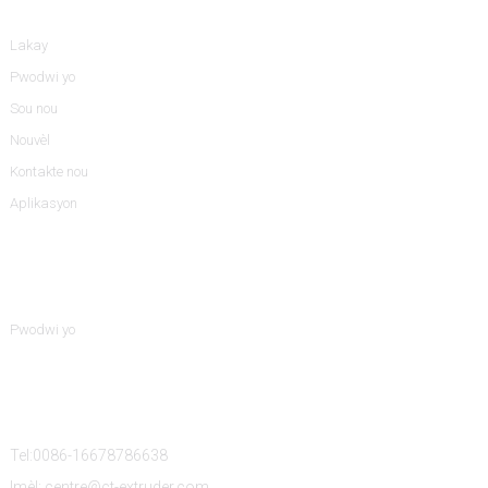
Lakay
Pwodwi yo
Sou nou
Nouvèl
Kontakte nou
Aplikasyon
Kategori Pwodwi
Pwodwi yo
Kontakte Nou
Tel:0086-16678786638
Imèl: centre@ct-extruder.com