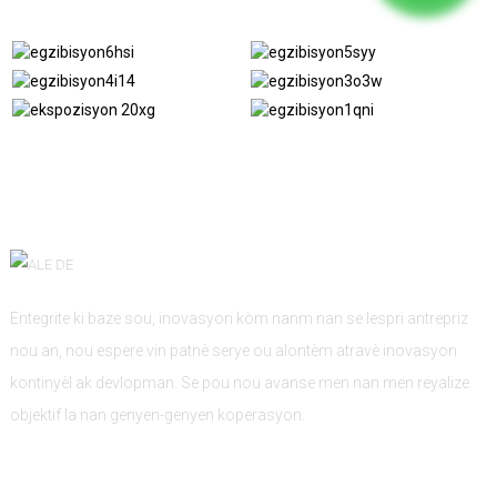
Entegrite ki baze sou, inovasyon kòm nanm nan se lespri antrepriz
nou an, nou espere vin patnè serye ou alontèm atravè inovasyon
kontinyèl ak devlopman. Se pou nou avanse men nan men reyalize
objektif la nan genyen-genyen koperasyon.
Enfòmasyon