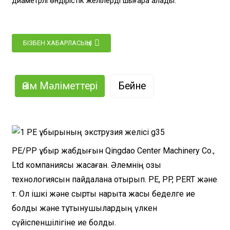
диаметрлі өндірістік желілерді шығара алады.
БІЗБЕН ХАБАРЛАСЫҢЫ
Өнім Мәліметтері
Бейне
PE/PP құбыр жабдығын Qingdao Center Machinery Co.,
Ltd компаниясы жасаған. Әлемнің озық
технологиясын пайдалана отырып. PE, PP, PERT және
т. Ол ішкі және сыртқы нарықта жақсы беделге ие
болды және тұтынушылардың үлкен
сүйіспеншілігіне ие болды.