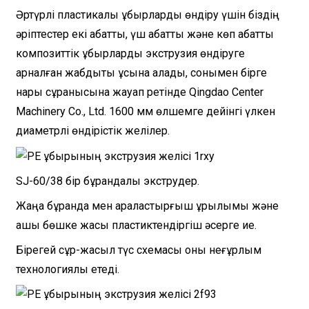
Әртүрлі пластикалық құбырларды өндіру үшін біздің
әріптестер екі қабатты, үш қабатты және көп қабатты
композиттік құбырларды экструзия өндіруге
арналған жабдықты ұсына алады, сонымен бірге
нарық сұранысына жауап ретінде Qingdao Center
Machinery Co., Ltd. 1600 мм өлшемге дейінгі үлкен
диаметрлі өндірістік желілер.
SJ-60/38 бір бұрандалы экструдер.
Жаңа бұранда мен араластырғыш құрылымы және
ашық бөшке жақсы пластиктендіргіш әсерге ие.
Бірегей сұр-жасыл түс схемасы оны неғұрлым
технологиялық етеді.