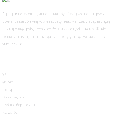
Адалдыққа негізделген, инновация - бұл біздің кәсіпорын рухы
болғандықтан, біз үздіксіз инновациялар мен даму арқылы сіздің
сенімді ұзақ мерзімді серіктес боламыз деп үміттенеміз. Жеңіс-
жеңіс ынтымақтастығы мақсатына жету үшін қол ұстасып алға
ұмтылайық.
Ақпарат
Үй
Өнімдер
Біз туралы
Жаңалықтар
Бізбен хабарласыңы
Қолданба