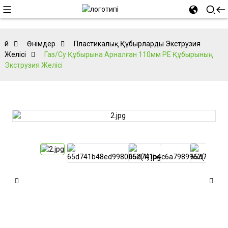
Үй
Өнімдер
Пластикалық Құбырларды Экструзия
Желісі
Газ/су Құбырына Арналған 110мм PE Құбырының
Экструзия Желісі