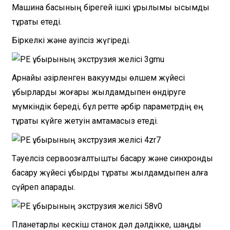
Машина басының бірегей ішкі құрылымы қысымды
тұрақты етеді.
Біркелкі және қауіпсіз жүгіреді.
Арнайы әзірленген вакуумдық өлшем жүйесі
құбырларды жоғары жылдамдықпен өндіруге
мүмкіндік береді, бұл ретте әрбір параметрдің ең
тұрақты күйге жетуін қамтамасыз етеді.
Тәуелсіз сервоқозғалтқышты басқару және синхронды
басқару жүйесі құбырды тұрақты жылдамдықпен алға
сүйреп апарады.
Планетарлық кескіш станок дәл дәлдікке, шаңды