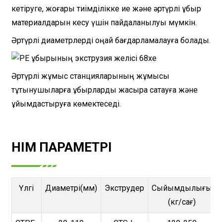
кетіруге, жоғары тиімділікке ие және әртүрлі құбыр
материалдарын кесу үшін пайдаланылуы мүмкін.
Әртүрлі диаметрлерді оңай бағдарламалауға болады.
Әртүрлі жұмыс станцияларының жұмысы
тұтынушыларға құбырларды жақсырақ сақтауға және
ұйымдастыруға көмектеседі.
ӨНІМ ПАРАМЕТРІ
Үлгі
Диаметрі(мм)
Экструдер
Сыйымдылығы
(кг/сағ)