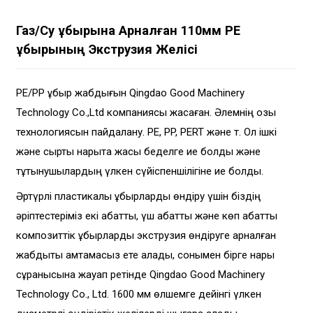
Газ/су Құбырына Арналған 110мм PE
Құбырының Экструзия Желісі
PE/PP құбыр жабдығын Qingdao Good Machinery
Technology Co.,Ltd компаниясы жасаған. Әлемнің озық
технологиясын пайдалану. PE, PP, PERT және т. Ол ішкі
және сыртқы нарықта жақсы беделге ие болды және
тұтынушылардың үлкен сүйіспеншілігіне ие болды.
Әртүрлі пластикалық құбырларды өндіру үшін біздің
әріптестеріміз екі қабатты, үш қабатты және көп қабатты
композиттік құбырларды экструзия өндіруге арналған
жабдықты қамтамасыз ете алады, сонымен бірге нарық
сұранысына жауап ретінде Qingdao Good Machinery
Technology Co., Ltd. 1600 мм өлшемге дейінгі үлкен