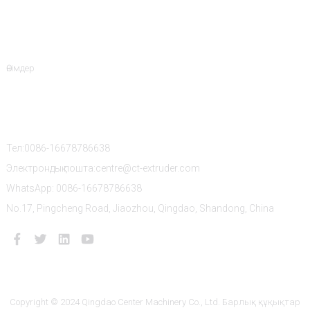
Өнім Санаттары
Өнімдер
Бізбен Хабарласыңы
Тел:0086-16678786638
Электрондық пошта:centre@ct-extruder.com
WhatsApp: 0086-16678786638
No.17, Pingcheng Road, Jiaozhou, Qingdao, Shandong, China
Copyright © 2024 Qingdao Center Machinery Co., Ltd. Барлық құқықтар