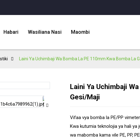
Habari
Wasiliana Nasi
Maombi
tiki
Laini Ya Uchimbaji Wa Bomba La PE 110mm Kwa Bomba La Ge
Laini Ya Uchimbaji 
Load
Load
Gesi/Maji
Vifaa vya bomba la PE/PP vimete
Kwa kutumia teknolojia ya hali ya j
wa mabomba kama vile PE, PP, PERT,