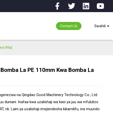
Contact Us
Swahili
si/Maji
Wa Bomba La PE 110mm Kwa Bomba La
ing...
ing...
ngenezwa na Qingdao Good Machinery Technology Co., Ltd.
uu duniani. Inafaa kwa uzalishaji wa kasi ya juu wa mfululizo
 nk. Laini ya uzalishaji imejiendesha kikamilifu, ina muundo