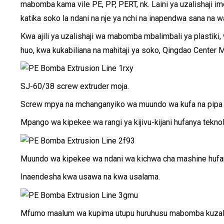
mabomba kama vile PE, PP, PERT, nk. Laini ya uzalishaji ime
katika soko la ndani na nje ya nchi na inapendwa sana na wa
Kwa ajili ya uzalishaji wa mabomba mbalimbali ya plastiki
huo, kwa kukabiliana na mahitaji ya soko, Qingdao Center 
SJ-60/38 screw extruder moja.
Screw mpya na mchanganyiko wa muundo wa kufa na pipa waz
Mpango wa kipekee wa rangi ya kijivu-kijani hufanya teknolo
Muundo wa kipekee wa ndani wa kichwa cha mashine hufanya
Inaendesha kwa usawa na kwa usalama.
Mfumo maalum wa kupima utupu huruhusu mabomba kuzalishw