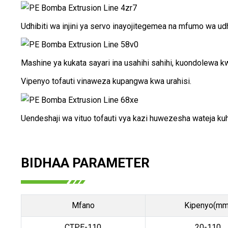
Udhibiti wa injini ya servo inayojitegemea na mfumo wa ud
Mashine ya kukata sayari ina usahihi sahihi, kuondolewa kw
Vipenyo tofauti vinaweza kupangwa kwa urahisi.
Uendeshaji wa vituo tofauti vya kazi huwezesha wateja k
BIDHAA PARAMETER
Mfano
Kipenyo(mm
CTPE-110
20-110