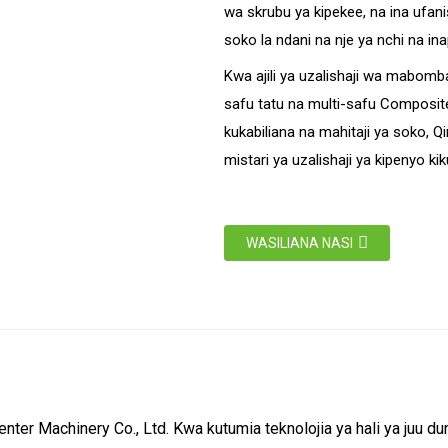
wa skrubu ya kipekee, na ina ufanis
soko la ndani na nje ya nchi na i
Kwa ajili ya uzalishaji wa mabomb
safu tatu na multi-safu Composite
kukabiliana na mahitaji ya soko,
mistari ya uzalishaji ya kipenyo
WASILIANA NASI
 Machinery Co., Ltd. Kwa kutumia teknolojia ya hali ya juu duni