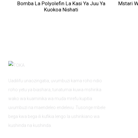
Bomba La Polyolefin La Kasi Ya Juu Ya
Mstari 
Kuokoa Nishati
Uadilifu unaozingatia, uvumbuzi kama roho ndio
roho yetu ya biashara, tunatumai kuwa mshirika
wako wa kuaminika wa muda mrefu kupitia
uvumbuzi na maendeleo endelevu. Tusonge mbele
bega kwa bega ili kufikia lengo la ushirikiano wa
kushinda na kushinda.