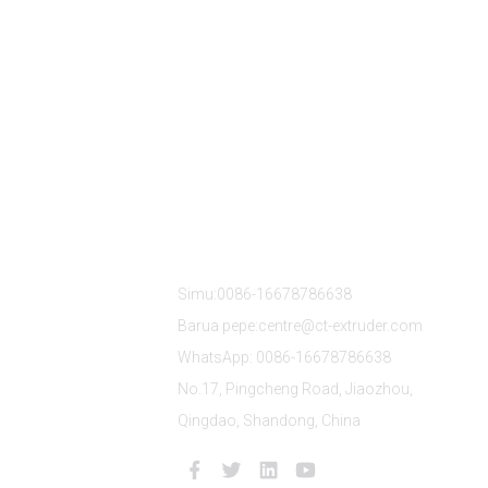
Wasiliana Nasi
Simu:0086-16678786638
Barua pepe:centre@ct-extruder.com
WhatsApp: 0086-16678786638
No.17, Pingcheng Road, Jiaozhou,
Qingdao, Shandong, China