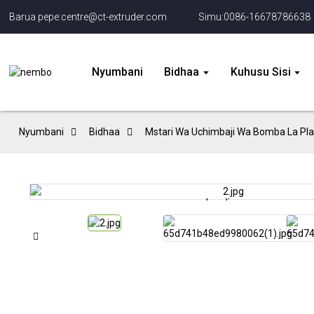
Barua pepe:centre@ct-extruder.com
Simu:0086-16678786638
Nyumbani
Bidhaa
Kuhusu Sisi
Nyumbani
Bidhaa
Mstari Wa Uchimbaji Wa Bomba La Plas
Loading...
Loading...