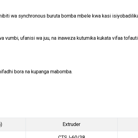
hibiti wa synchronous buruta bomba mbele kwa kasi isiyobadilika
a vumbi, ufanisi wa juu, na inaweza kutumika kukata vifaa tofaut
uhifadhi bora na kupanga mabomba.
)
Extruder
CTSJ-60/38