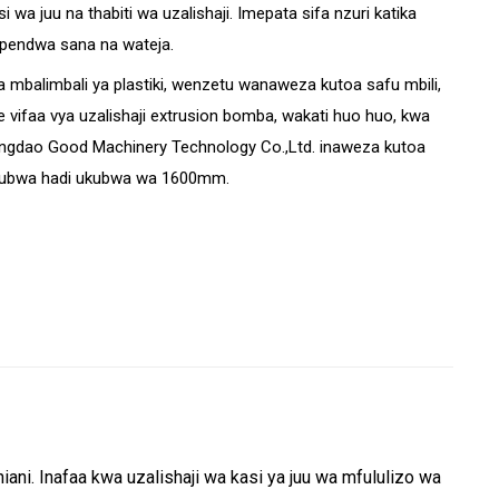
i wa juu na thabiti wa uzalishaji. Imepata sifa nzuri katika
napendwa sana na wateja.
a mbalimbali ya plastiki, wenzetu wanaweza kutoa safu mbili,
 vifaa vya uzalishaji extrusion bomba, wakati huo huo, kwa
 Qingdao Good Machinery Technology Co.,Ltd. inaweza kutoa
 kikubwa hadi ukubwa wa 1600mm.
ani. Inafaa kwa uzalishaji wa kasi ya juu wa mfululizo wa