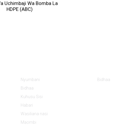
Wa Uchimbaji Wa Bomba La
HDPE (ABC)
Habari
Aina Za Bidhaa
Nyumbani
Bidhaa
Bidhaa
Kuhusu Sisi
Habari
Wasiliana nasi
Maombi