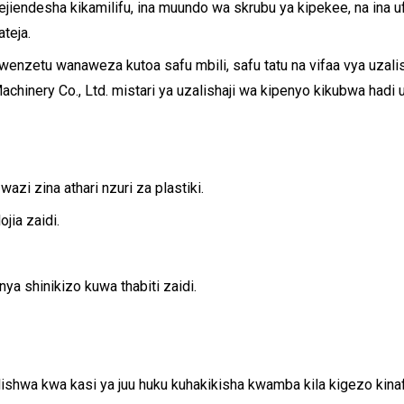
jiendesha kikamilifu, ina muundo wa skrubu ya kipekee, na ina ufan
teja.
, wenzetu wanaweza kutoa safu mbili, safu tatu na vifaa vya uzal
Machinery Co., Ltd. mistari ya uzalishaji wa kipenyo kikubwa ha
i zina athari nzuri za plastiki.
jia zaidi.
 shinikizo kuwa thabiti zaidi.
a kwa kasi ya juu huku kuhakikisha kwamba kila kigezo kinafiki