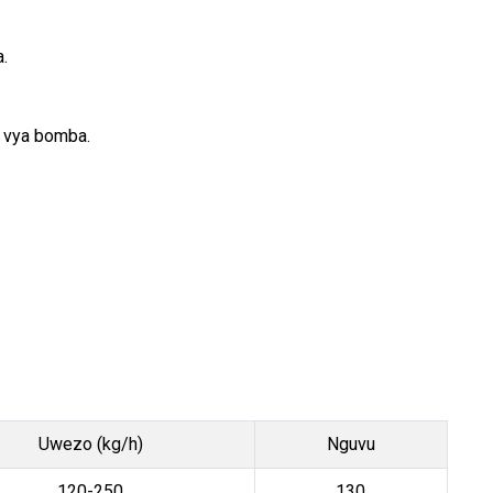
.
i vya bomba.
Uwezo (kg/h)
Nguvu
120-250
130