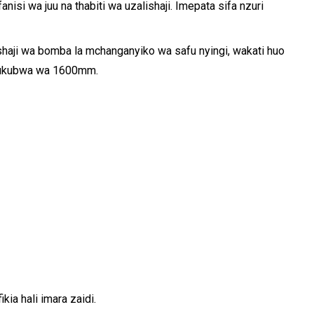
isi wa juu na thabiti wa uzalishaji. Imepata sifa nzuri
ishaji wa bomba la mchanganyiko wa safu nyingi, wakati huo
di ukubwa wa 1600mm.
a hali imara zaidi.