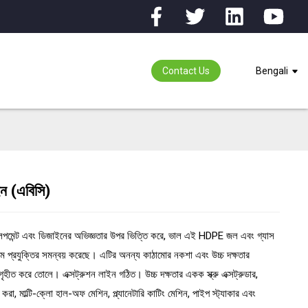
Contact Us
Bengali
ইন (এবিসি)
ing...
ing...
েভেলপমেন্ট এবং ডিজাইনের অভিজ্ঞতার উপর ভিত্তি করে, ভাল এই HDPE জল এবং গ্যাস
িম প্রযুক্তির সমন্বয় করেছে। এটির অনন্য কাঠামোর নকশা এবং উচ্চ দক্ষতার
 গৃহীত করে তোলে। এক্সট্রুশন লাইন গঠিত। উচ্চ দক্ষতার একক স্ক্রু এক্সট্রুডার,
ে করা, মাল্টি-ক্লো হাল-অফ মেশিন, প্ল্যানেটারি কাটিং মেশিন, পাইপ স্ট্যাকার এবং