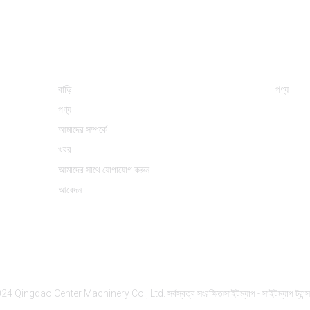
তথ্য
পণ্য বিভ
বাড়ি
পণ্য
পণ্য
আমাদের সম্পর্কে
খবর
আমাদের সাথে যোগাযোগ করুন
আবেদন
24 Qingdao Center Machinery Co., Ltd. সর্বস্বত্ব সংরক্ষিত৷
সাইটম্যাপ
- সাইটম্যাপ ট্রান্স