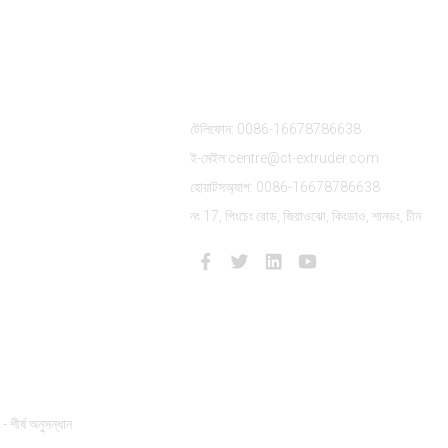
াগ
আমাদের সাথে যোগাযোগ করুন
টেলিফোন: 0086-16678786638
ই-মেইল:centre@ct-extruder.com
হোয়াটসঅ্যাপ: 0086-16678786638
নং 17, পিংচেং রোড, জিয়াওঝো, কিংডাও, শানডং, চীন
- শীর্ষ অনুসন্ধান