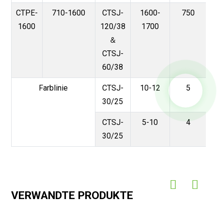
CTPE-
710-1600
CTSJ-
1600-
750
1600
120/38
1700
＆
CTSJ-
60/38
Farblinie
CTSJ-
10-12
5
30/25
CTSJ-
5-10
4
30/25
VERWANDTE PRODUKTE