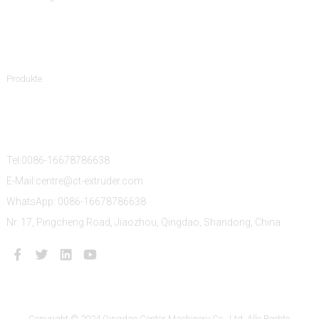
Produktkategorien
Produkte
Kontaktiere Uns
Tel:0086-16678786638
E-Mail:centre@ct-extruder.com
WhatsApp: 0086-16678786638
Nr. 17, Pingcheng Road, Jiaozhou, Qingdao, Shandong, China
Copyright © 2024 Qingdao Center Machinery Co., Ltd. Alle Rechte