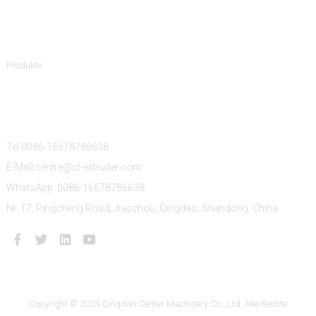
Produktkategorien
Produkte
Kontaktieren Sie Uns
Tel:0086-16678786638
E-Mail:centre@ct-extruder.com
WhatsApp: 0086-16678786638
Nr. 17, Pingcheng Road, Jiaozhou, Qingdao, Shandong, China
Copyright © 2024 Qingdao Center Machinery Co., Ltd. Alle Rechte