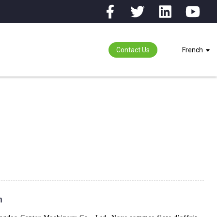
Contact Us
French
n