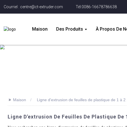
Courriel : centre@ct-extruder.com
Tél:0086-16678786638
Maison
Des Produits
À Propos De N
>>
Maison
Ligne d'extrusion de feuilles de plastique de 1 à 
Ligne D'extrusion De Feuilles De Plastique De