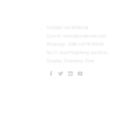
its
Contactez-Nous
Tél:0086-16678786638
Courriel : centre@ct-extruder.com
WhatsApp : 0086-16678786638
No.17, route Pingcheng, Jiaozhou,
Qingdao, Shandong, Chine
eTrans
- Recherche supérieure