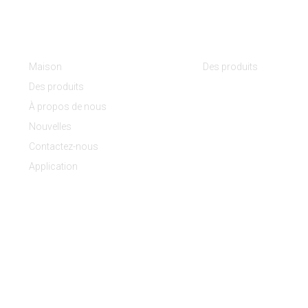
Informations
Catégories De Produ
Maison
Des produits
Des produits
À propos de nous
Nouvelles
Contactez-nous
Application
nter Machinery Co., Ltd. Tous droits réservés.
Plan du site
- Plan du sit