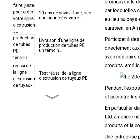
promouvoir le d
par lesquelles 
20 ans de savoir-faire, rien
que pour créer votre...
eu lieu au pays 
eurasien, en Afr
Participer à des
Livraison d'une ligne de
production de tubes PE :
directement aux 
un témoin...
avec nos pairs 
produits, amélio
Test réussi de la ligne
d'extrusion de tuyaux PE
Pendant l'exposi
et accroître les
Stand de mode, véritable
En particulier d
style personnel
Ltd. améliore no
produits et la c
Nous avons obtenu avec
succès l'entreprise de
Une entreprise p