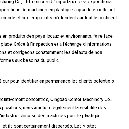
turing Co., Ltd. comprend l'importance des expositions
xpositions de machines en plastique à grande échelle ont
le monde et ses empreintes s'étendent sur tout le continent
s en produits des pays locaux et environnants, faire face
lace. Grâce à l'inspection et à l'échange d'informations
uons et corrigeons constamment les défauts de nos
nformes aux besoins du public.
é dur pour identifier en permanence les clients potentiels
t relativement concentrés, Qingdao Center Machinery Co.,
xpositions, mais améliore également la visibilité des
l'industrie chinoise des machines pour le plastique.
 et ils sont certainement dispersés. Les visites