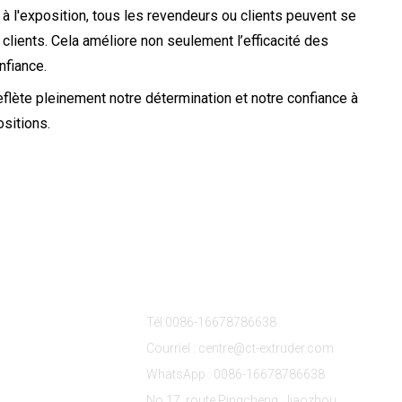
 à l'exposition, tous les revendeurs ou clients peuvent se
clients. Cela améliore non seulement l’efficacité des
nfiance.
reflète pleinement notre détermination et notre confiance à
sitions.
its
Contactez-Nous
Tél:0086-16678786638
Courriel : centre@ct-extruder.com
WhatsApp : 0086-16678786638
No.17, route Pingcheng, Jiaozhou,