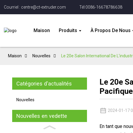
Courriel : centre@ct-extruder.com
Tél:0086-16678786638
Maison
Produits
À Propos De Nous
Maison
Nouvelles
Le 20e Salon International De L'indust
Le 20e Sa
Catégories d'actualités
Pacifique
Nouvelles
2024-01-17 0
Nouvelles en vedette
En tant que nouv