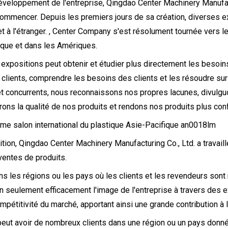
éveloppement de l'entreprise, Qingdao Center Machinery Manufac
commencer. Depuis les premiers jours de sa création, diverses e
et à l'étranger. , Center Company s'est résolument tournée vers 
ique et dans les Amériques.
 expositions peut obtenir et étudier plus directement les besoin
clients, comprendre les besoins des clients et les résoudre sur p
et concurrents, nous reconnaissons nos propres lacunes, divulg
rons la qualité de nos produits et rendons nos produits plus co
tion, Qingdao Center Machinery Manufacturing Co., Ltd. a travaill
 ventes de produits.
ans les régions ou les pays où les clients et les revendeurs son
n seulement efficacement l'image de l'entreprise à travers des e
ompétitivité du marché, apportant ainsi une grande contribution à 
eut avoir de nombreux clients dans une région ou un pays donné,