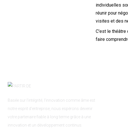
haute technologie...
individuelles so
réunir pour négo
visites et des n
Le client a visité et
confirmé la commande
C'est le théâtre
faire comprendre
Nous avons testé avec
succès les feuilles PE
Expédition tous les jours
Basée sur l'intégrité, l'innovation comme âme est
Test de la machine à
notre esprit d'entreprise, nous espérons devenir
tuyaux PE Jack
votre partenaire fiable à long terme grâce à une
innovation et un développement continus.