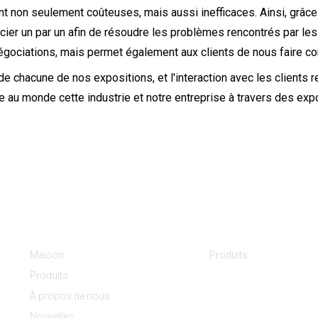
nt non seulement coûteuses, mais aussi inefficaces. Ainsi, grâce
cier un par un afin de résoudre les problèmes rencontrés par les 
égociations, mais permet également aux clients de nous faire co
 de chacune de nos expositions, et l'interaction avec les clients 
 au monde cette industrie et notre entreprise à travers des expo
Informations
Catégories De Produ
Maison
Produits
Produits
À propos de nous
Nouvelles