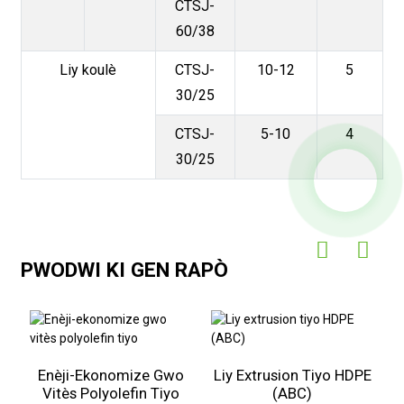
CTSJ-
60/38
Liy koulè
CTSJ-
10-12
5
30/25
CTSJ-
5-10
4
30/25
PWODWI KI GEN RAPÒ
Enèji-Ekonomize Gwo
Liy Extrusion Tiyo HDPE
Vitès Polyolefin Tiyo
(ABC)