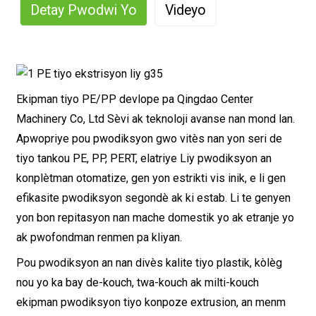
Detay Pwodwi Yo
Videyo
Ekipman tiyo PE/PP devlope pa Qingdao Center
Machinery Co, Ltd Sèvi ak teknoloji avanse nan mond lan.
Apwopriye pou pwodiksyon gwo vitès nan yon seri de
tiyo tankou PE, PP, PERT, elatriye Liy pwodiksyon an
konplètman otomatize, gen yon estrikti vis inik, e li gen
efikasite pwodiksyon segondè ak ki estab. Li te genyen
yon bon repitasyon nan mache domestik yo ak etranje yo
ak pwofondman renmen pa kliyan.
Pou pwodiksyon an nan divès kalite tiyo plastik, kòlèg
nou yo ka bay de-kouch, twa-kouch ak milti-kouch
ekipman pwodiksyon tiyo konpoze extrusion, an menm