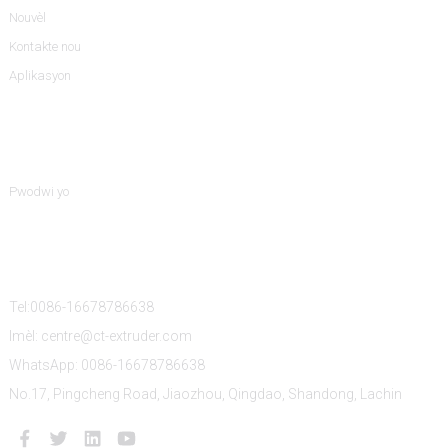
Nouvèl
Kontakte nou
Aplikasyon
Kategori Pwodwi
Pwodwi yo
Kontakte Nou
Tel:0086-16678786638
Imèl: centre@ct-extruder.com
WhatsApp: 0086-16678786638
No.17, Pingcheng Road, Jiaozhou, Qingdao, Shandong, Lachin