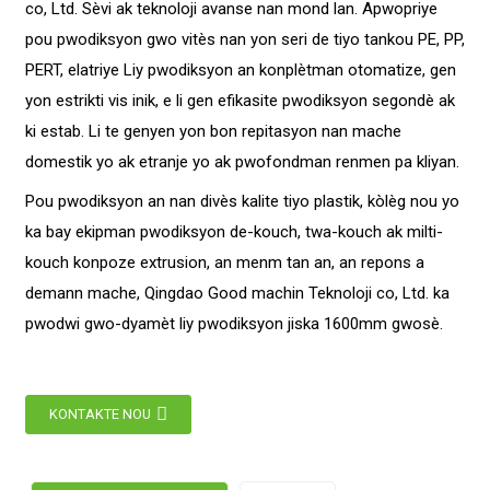
co, Ltd. Sèvi ak teknoloji avanse nan mond lan. Apwopriye
pou pwodiksyon gwo vitès nan yon seri de tiyo tankou PE, PP,
PERT, elatriye Liy pwodiksyon an konplètman otomatize, gen
yon estrikti vis inik, e li gen efikasite pwodiksyon segondè ak
ki estab. Li te genyen yon bon repitasyon nan mache
domestik yo ak etranje yo ak pwofondman renmen pa kliyan.
Pou pwodiksyon an nan divès kalite tiyo plastik, kòlèg nou yo
ka bay ekipman pwodiksyon de-kouch, twa-kouch ak milti-
kouch konpoze extrusion, an menm tan an, an repons a
demann mache, Qingdao Good machin Teknoloji co, Ltd. ka
pwodwi gwo-dyamèt liy pwodiksyon jiska 1600mm gwosè.
KONTAKTE NOU