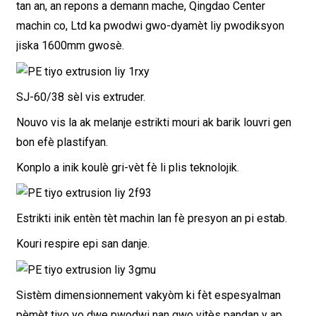
tan an, an repons a demann mache, Qingdao Center
machin co, Ltd ka pwodwi gwo-dyamèt liy pwodiksyon
jiska 1600mm gwosè.
SJ-60/38 sèl vis extruder.
Nouvo vis la ak melanje estrikti mouri ak barik louvri gen
bon efè plastifyan.
Konplo a inik koulè gri-vèt fè li plis teknolojik.
Estrikti inik entèn tèt machin lan fè presyon an pi estab.
Kouri respire epi san danje.
Sistèm dimensionnement vakyòm ki fèt espesyalman
pèmèt tiyo yo dwe pwodwi nan gwo vitès pandan y ap