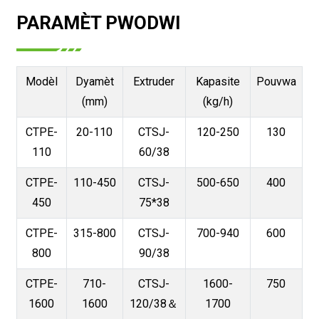
PARAMÈT PWODWI
Modèl
Dyamèt
Extruder
Kapasite
Pouvwa
(mm)
(kg/h)
CTPE-
20-110
CTSJ-
120-250
130
110
60/38
CTPE-
110-450
CTSJ-
500-650
400
450
75*38
CTPE-
315-800
CTSJ-
700-940
600
800
90/38
CTPE-
710-
CTSJ-
1600-
750
1600
1600
120/38＆
1700