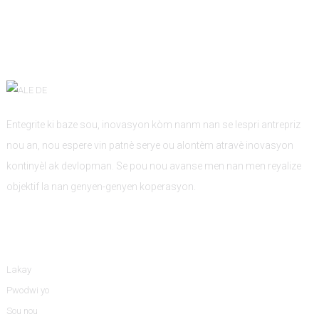
Entegrite ki baze sou, inovasyon kòm nanm nan se lespri antrepriz
nou an, nou espere vin patnè serye ou alontèm atravè inovasyon
kontinyèl ak devlopman. Se pou nou avanse men nan men reyalize
objektif la nan genyen-genyen koperasyon.
Enfòmasyon
Lakay
Pwodwi yo
Sou nou