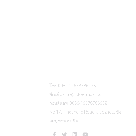
ติดต่อเรา
โทร:0086-16678786638
อีเมล์:centre@ct-extruder.com
วอทส์แอพ: 0086-16678786638
No.17, Pingcheng Road, Jiaozhou, ชิง
เต่า, ซานตง, จีน