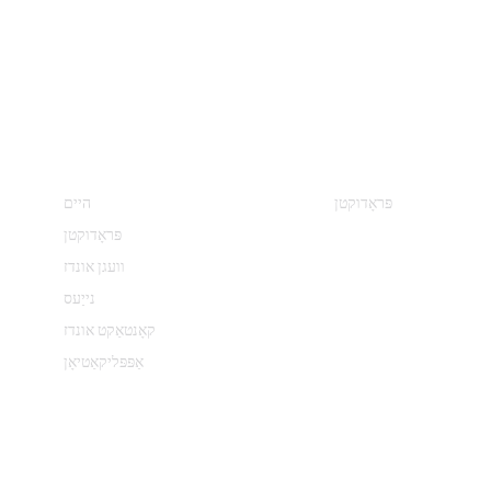
ּראָדוקט קאַטעגאָריעס
אינפֿאָרמאַציע
פּראָדוקטן
היים
פּראָדוקטן
וועגן אונדז
נייַעס
קאָנטאַקט אונדז
אַפּפּליקאַטיאָן