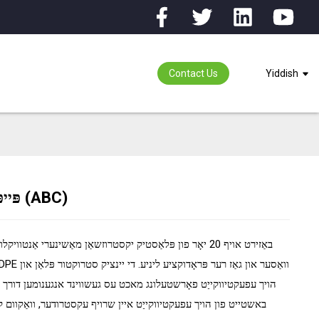
Contact Us
Yiddish
HDPE פּייפּ יקסטרוזשאַן ליניע (ABC)
ing...
ing...
באַזירט אויף 20 יאָר פון פּלאַסטיק יקסטרוזשאַן מאַשינערי אַנטו
הויך עפעקטיווקייַט פאָרשטעלונג מאכט עס געשווינד אנגענומען דורך ד
באשטייט פון הויך עפעקטיווקייַט איין שרויף עקסטרודער, וואַקוום קאַל