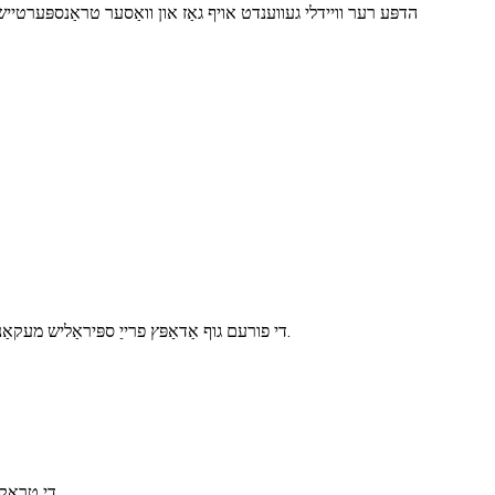
הדפּע רער וויידלי געווענדט אויף גאַז און וואַסער טראַנספּערטייש
די פורעם גוף אַדאַפּץ פרייַ ספּיראַליש מעקאַניזאַמז אין יעדער שיכטע צו ענשור יונאַפאָרמאַטי, ענשור סטאַביל צעשמעלצן טעמפּעראַטור אונטער הויך פּראָדוקציע און רעדוצירן קאָאָלינג לענג.
די טראַקשאַן אַדאַפּץ סערוואָ קאָנטראָל, און די גיכקייַט אַדזשאַסטמאַנט קייט איז גרויס, ינשורינג סטאַביל פּראָדוקציע מיט הויך טאָרק ביי נידעריק גיכקייַט.