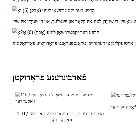
פֿאַרבונדענע פּראָדוקטן
יאָלעפין רער
110 מם פּע רער יקסטרוזשאַן ליניע פֿאַר גאַז /
וואַסער רער