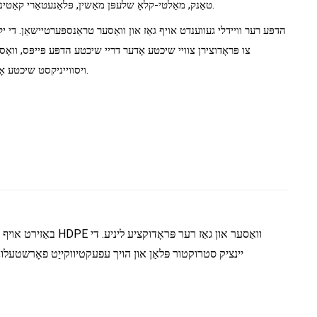
טאַנק, מאַלטי-קלאָ שלעפּן מאַשין, פּלאַנעטאַרי קאַטינג מאַשין, רער סטאַקער און וואַגאָנעטקע.
הדפּע רער וויידלי געווענדט אויף גאַז און וואַסער טראַנספּערטיישאַן. די 
צו פּראָדוצירן צוויי שיכטע אָדער דריי שיכטע הדפּע פּייפּס, וואָ
ויסווייניקסט שיכטע אָדער מיטן שיכטע צו פאַרמינערן די פּרייַז.
יינציק סטרוקטור פּלאַן און הויך עפעקטיווקייַט פאָרשטעלו