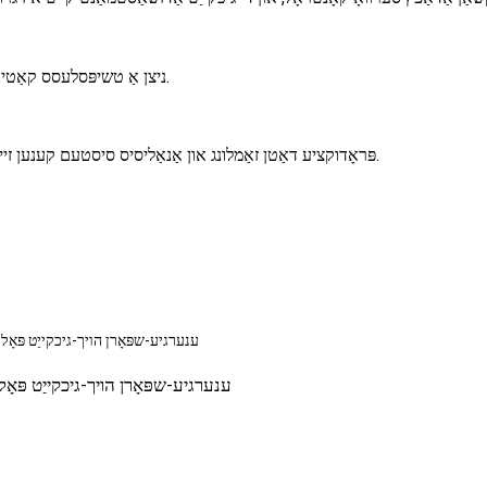
ניצן אַ טשיפּסלעסס קאַטינג מאַשין, די שנייַדן לענג איז קלאָר און פּינטלעך, און די שנייַדן איז שיין.
פּראָדוקציע דאַטן זאַמלונג און אַנאַליסיס סיסטעם קענען זיין אויסגעקליבן צו דערגרייכן טראַנספּעראַנט פּראָדוקציע פאַרוואַלטונג.
ענערגיע-שפּאָרן הויך-גיכקייַט פּאָל