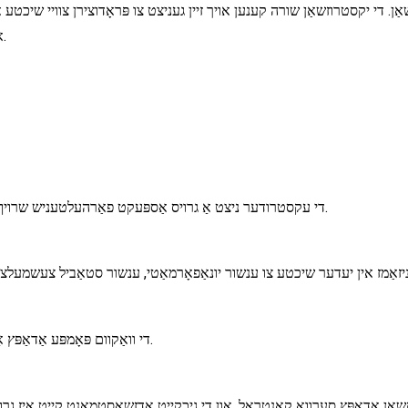
אַן. די יקסטרוזשאַן שורה קענען אויך זיין געניצט צו פּראָדוצירן צוויי שיכטע 
אויף די ויסווייניקסט שיכטע אָדער מיטן שיכטע צו פאַרמינערן די פּרייַז.
די עקסטרודער ניצט אַ גרויס אַספּעקט פאַרהעלטעניש שרויף און אַ אַק מאָטאָר צו דערגרייכן הויך רעזולטאַט און ענערגיע שפּאָרן.
די וואַקוום פּאָמפּע אַדאַפּץ אַ ספּעציעל סטרוקטור צו פליסן וואַסער צו רעדוצירן וואַרשטאַט ראַש.