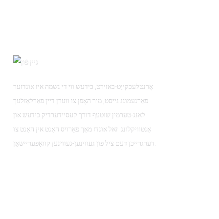
אָרנטלעכקייַט-באזירט, כידעש ווי די נשמה איז אונדזער
פאַרנעמונג גייסט, מיר האָפן צו ווערן דיין פאַרלאָזלעך
לאַנג-טערמין שוטעף דורך קעסיידערדיק כידעש און
אַנטוויקלונג. זאל אונדז מאַך פאָרויס האַנט אין האַנט צו
דערגרייכן דעם ציל פון געווינען-געווינען קוואַפּעריישאַן.