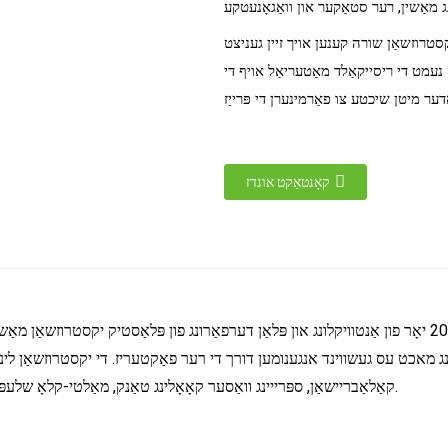
יקסטרוזשאַן שורה קענען אויך זיין געניצט
ס נעמט די ריסייקאַלד מאַטעריאַל אויף די
קאָנטאַקט אונדז
באַזירט אויף 20 יאָר פון אַנטוויקלונג און פּלאַן דערפאַרונג פון פּלאַסטיק יקסטרוזשאַן מאַשינערי, צענטער קא
נג מאכט עס געשווינד אנגענומען דורך די רער פאַקטעריז. די יקסטרוזשאַן לינ
קאַלאַבריישאַן, ספּרייינג וואַסער קאָאָלינג טאַנק, מאַלטי-קלאָ שלעפּן מאַשין, פּלאַנעטאַרי קאַטינג מאַשין, רער סטאַקער און וואַגאָנעטקע.