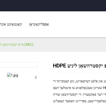
אַפּפּליקאַטיאָן
קאָנטאַקט אונדז
HDPE פּייפּ יקסטרוזשאַן ליניע (ABC)
Load
Load
ויקלונג און פּלאַן דערפאַרונג, גוט קאַמביינד די
שטייַגן טעכנאָלאָגיע צו פּינטלעך דעם HDPE וואַסער און גאַז רער פּראָדוקציע ליניע. די יינציק סטרוקטור פּלאַן און
י רער פאַקטעריז. די יקסטרוזשאַן שורה
אַבריישאַן, ספּרייינג וואַסער קאָאָלינג