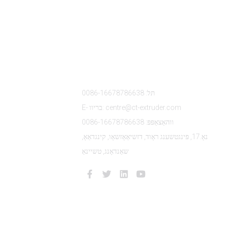
קאָנטאַקט אונדז
פ
תּל: 0086-16678786638
E- בריוו: centre@ct-extruder.com
ווהאַצאַפּפּ: 0086-16678786638
נאָ.17, פּינגטשענג ראָוד, דזשיאַאָזשאָו, קינגדאַאָ,
שאַנדאָנג, טשיינאַ