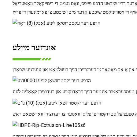
אָדער דריי שיכטע הדפּע פּייפּס, וואָס נעמט די ריסייקאַלד מאַטעריאַל
אונדזער מייַלע