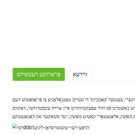
ווידעא
פּראָדוקט דעטאַילס
ַמביינד די שטייַגן טעכנאָלאָגיע צו פּראַמפּטינג דעם HDPE וואַסער און גאַז רער פּראָדוקציע ליניע. די
יע באשטייט פון הויך עפעקטיווקייַט איין שרויף עקסטרודער, וואַקוום