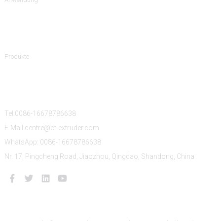
Produktkategorien
Produkte
Kontaktiere Uns
Tel:0086-16678786638
E-Mail:centre@ct-extruder.com
WhatsApp: 0086-16678786638
Nr. 17, Pingcheng Road, Jiaozhou, Qingdao, Shandong, China