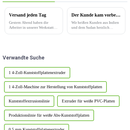
Versand jeden Tag
Der Kunde kam vorbei und bestätigte die Bestellung
Gestern Abend haben die
Wir heißen Kunden aus Indien
Arbeiter in unserer Werkstatt
und dem Sudan herzlich
Überstunden gemacht, um
willkommen, unsere Fabrik zu
maßgeschneiderte Produkte an
besuchen und die Bestellung
Kunden auszuliefern.
zu bestätigen. Sie sind sehr
zufrieden mit uns und schätzen
unsere Professionalität sehr.
Verwandte Suche
1 4-Zoll-Kunststoffplattenextruder
1 4-Zoll-Maschine zur Herstellung von Kunststoffplatten
Kunststoffextrusionslinie
Extruder für weiße PVC-Platten
Produktionslinie für weiße Abs-Kunststoffplatten
0,5 mm Kunststoffplattenextruder