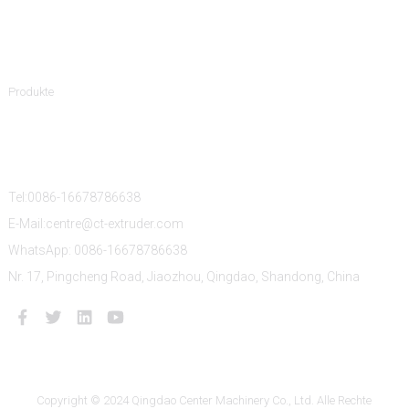
Produktkategorien
Produkte
Kontaktiere Uns
Tel:0086-16678786638
E-Mail:centre@ct-extruder.com
WhatsApp: 0086-16678786638
Nr. 17, Pingcheng Road, Jiaozhou, Qingdao, Shandong, China
Copyright © 2024 Qingdao Center Machinery Co., Ltd. Alle Rechte