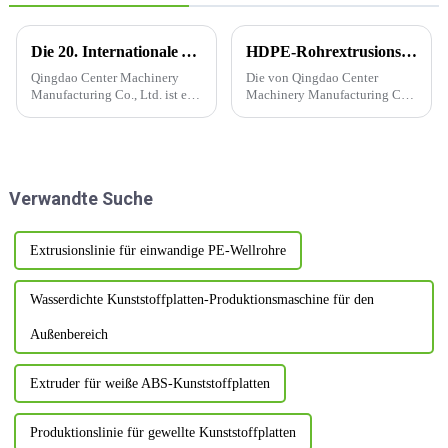
Die 20. Internationale Ausstellung für Kunststoff- und Gummiindustrie im asiatisch-pazifischen Raum
HDPE-Rohrextrusionslinie (110–400 mm, ABC)
Qingdao Center Machinery
Die von Qingdao Center
Manufacturing Co., Ltd. ist ein
Machinery Manufacturing Co.,
neuartiges Unternehmen für
Ltd. unabhängig entwickelte
Kunststoffmaschinen im neuen
und produzierte
Zeitalter und möchte
vollautomatische
kontinuierlich Innovationen
Produktionsanlage für 400-
und Reformen einführen, um
mm-HDPE-Rohre vom Typ
Verwandte Suche
die Entwicklung des
ABC ist bei Kunden sehr
Unternehmens voranzutreiben.
beliebt.
Extrusionslinie für einwandige PE-Wellrohre
Wasserdichte Kunststoffplatten-Produktionsmaschine für den
Außenbereich
Extruder für weiße ABS-Kunststoffplatten
Produktionslinie für gewellte Kunststoffplatten