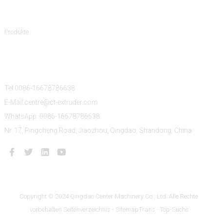
Produktkategorien
Produkte
Kontaktiere Uns
Tel:0086-16678786638
E-Mail:centre@ct-extruder.com
WhatsApp: 0086-16678786638
Nr. 17, Pingcheng Road, Jiaozhou, Qingdao, Shandong, China
Copyright © 2024 Qingdao Center Machinery Co., Ltd. Alle Rechte
vorbehalten.
Seitenverzeichnis
- SitemapTrans
- Top-Suche