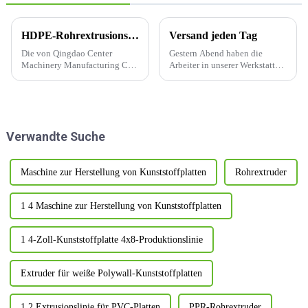
HDPE-Rohrextrusionslinie (110–400 mm, ABC)
Versand jeden Tag
Die von Qingdao Center
Gestern Abend haben die
Machinery Manufacturing Co.,
Arbeiter in unserer Werkstatt
Ltd. unabhängig entwickelte
Überstunden gemacht, um
und produzierte
maßgeschneiderte Produkte an
vollautomatische
Kunden auszuliefern.
Produktionsanlage für 400-
mm-HDPE-Rohre vom Typ
Verwandte Suche
ABC ist bei Kunden sehr
beliebt.
Maschine zur Herstellung von Kunststoffplatten
Rohrextruder
1 4 Maschine zur Herstellung von Kunststoffplatten
1 4-Zoll-Kunststoffplatte 4x8-Produktionslinie
Extruder für weiße Polywall-Kunststoffplatten
1 2 Extrusionslinie für PVC-Platten
PPR-Rohrextruder