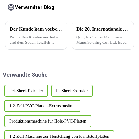
Verwandter Blog
Der Kunde kam vorbei und bestätigte die Bestellung
Die 20. Internationale Ausstellung für Kunststoff- und Gummiindustrie im asiatisch-pazifischen Raum
Wir heißen Kunden aus Indien
Qingdao Center Machinery
und dem Sudan herzlich
Manufacturing Co., Ltd. ist ein
willkommen, unsere Fabrik zu
neuartiges Unternehmen für
besuchen und die Bestellung
Kunststoffmaschinen im neuen
zu bestätigen. Sie sind mit uns
Zeitalter und möchte
sehr zufrieden und schätzen
kontinuierlich Innovationen
unsere Professionalität sehr.
und Reformen einführen, um
Verwandte Suche
die Entwicklung des
Unternehmens voranzutreiben.
Pet-Sheet-Extruder
Ps Sheet Extruder
1 2-Zoll-PVC-Platten-Extrusionslinie
Produktionsmaschine für Holz-PVC-Platten
1 2-Zoll-Maschine zur Herstellung von Kunststoffplatten