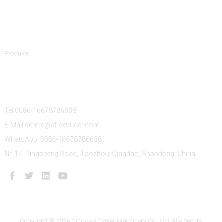
Produktkategorien
Produkte
Kontaktiere Uns
Tel:0086-16678786638
E-Mail:centre@ct-extruder.com
WhatsApp: 0086-16678786638
Nr. 17, Pingcheng Road, Jiaozhou, Qingdao, Shandong, China
Copyright © 2024 Qingdao Center Machinery Co., Ltd. Alle Rechte