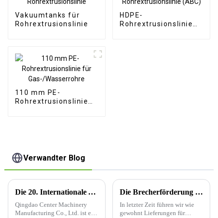
Vakuumtanks für
HDPE-
Rohrextrusionslinie
Rohrextrusionslinie
(ABC)
110 mm PE-
Rohrextrusionslinie
für Gas-/Wasserrohre
Verwandter Blog
Die 20. Internationale Ausstellung für Kunststoff- und Gummiindustrie im asiatisch-pazifischen Raum
Die Brecherförderung wird zum Recycling verschiedener Kunststoffprodukte eingesetzt
Qingdao Center Machinery
In letzter Zeit führen wir wie
Manufacturing Co., Ltd. ist ein
gewohnt Lieferungen für