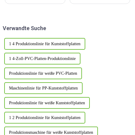
neuartiges Unternehmen für
Kunden durch. Nach
Kunststoffmaschinen im neuen
zahlreichen Vergleichen und
Zeitalter und möchte
Prüfungen ist der Kunde davon
kontinuierlich Innovationen
überzeugt, dass unsere
und Reformen einführen, um
Produkte den Anforderungen
Verwandte Suche
die Entwicklung des
voll und ganz entsprechen und
Unternehmens voranzutreiben.
die Energie...
1 4 Produktionslinie für Kunststoffplatten
1 4-Zoll-PVC-Platten-Produktionslinie
Produktionslinie für weiße PVC-Platten
Maschinenlinie für PP-Kunststoffplatten
Produktionslinie für weiße Kunststoffplatten
1 2 Produktionslinie für Kunststoffplatten
Produktionsmaschine für weiße Kunststoffplatten