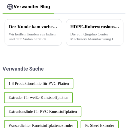
Verwandter Blog
Der Kunde kam vorbei und bestätigte die Bestellung
HDPE-Rohrextrusionslinie (110–400 mm, ABC)
Wir heißen Kunden aus Indien
Die von Qingdao Center
und dem Sudan herzlich
Machinery Manufacturing Co.,
willkommen, unsere Fabrik zu
Ltd. unabhängig entwickelte
besuchen und die Bestellung
und produzierte
zu bestätigen. Sie sind sehr
vollautomatische
zufrieden mit uns und schätzen
Produktionsanlage für 400-
unsere Professionalität sehr.
mm-HDPE-Rohre vom Typ
Verwandte Suche
ABC ist bei Kunden sehr
beliebt.
1 8 Produktionslinie für PVC-Platten
Extruder für weiße Kunststoffplatten
Extrusionslinie für PVC-Kunststoffplatten
Wasserdichter Kunststoffplattenextruder
Ps Sheet Extruder