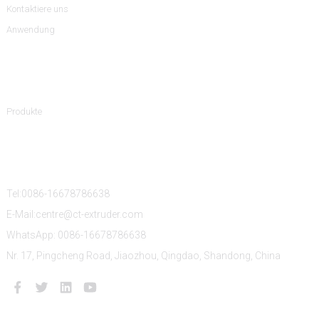
Kontaktiere uns
Anwendung
Produktkategorien
Produkte
Kontaktiere Uns
Tel:0086-16678786638
E-Mail:centre@ct-extruder.com
WhatsApp: 0086-16678786638
Nr. 17, Pingcheng Road, Jiaozhou, Qingdao, Shandong, China