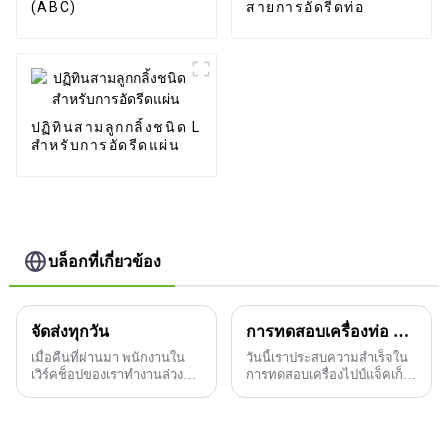
(ABC)
สายการอัดรีดท่อ
ปฏิทินสามลูกกลิ้งชนิด L
สำหรับการอัดรีดแผ่น
บล็อกที่เกี่ยวข้อง
จัดส่งทุกวัน
การทดสอบเครื่องท่อ PE Jack
เมื่อคืนที่ผ่านมา พนักงานใน
วันนี้เราประสบความสำเร็จใน
เวิร์คช็อปของเราทำงานล่วง
การทดสอบเครื่องไปป์แจ็คเก็ต
เวลาเพื่อส่งมอบผลิตภัณฑ์ที่
PE สำหรับลูกค้าของเรา ปลอก
ออกแบบตามความต้องการให้
ด้านนอกโพลีเอทิลีนทำจาก
แก่ลูกค้า
วัสดุโพลีเอทิลีนความหนาแน่น
สูง ซึ่งมีความแข็งแรงเชิงกลสูง