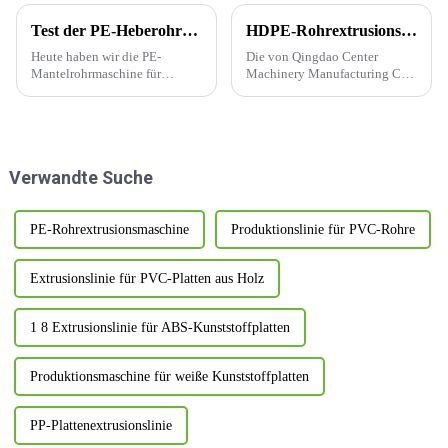
Test der PE-Heberohrmaschine
HDPE-Rohrextrusionslinie (110–400 mm, ABC)
Heute haben wir die PE-
Die von Qingdao Center
Mantelrohrmaschine für
Machinery Manufacturing Co.,
unseren Kunden erfolgreich
Ltd. unabhängig entwickelte
getestet. Die Polyethylen-
und produzierte
Außenhülle besteht aus
vollautomatische
hochdichtem
Produktionsanlage für 400-
Polyethylenmaterial, das eine
mm-HDPE-Rohre vom Typ
Verwandte Suche
extrem hohe mechanische
ABC ist bei Kunden sehr
Festigkeit aufweist und ...
beliebt.
PE-Rohrextrusionsmaschine
Produktionslinie für PVC-Rohre
Extrusionslinie für PVC-Platten aus Holz
1 8 Extrusionslinie für ABS-Kunststoffplatten
Produktionsmaschine für weiße Kunststoffplatten
PP-Plattenextrusionslinie