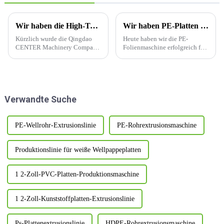
Wir haben die High-Tech-Unternehmenszertifizierung erfolgreich erhalten
Wir haben PE-Platten erfolgreich getestet
Kürzlich wurde die Qingdao
Heute haben wir die PE-
CENTER Machinery Company
Folienmaschine erfolgreich für
erneut von der Behörde
indische Kunden getestet. Sie
anerkannt. Es wurde mit dem
waren sehr zufrieden und
Titel eines High-Tech-
lobten unsere Produkte vom
Unternehmens ausgezeichnet.
Aussehen bis zur Qualität.
Die Voraussetzungen für den
Verwandte Suche
Erhalt dieses Zertifikats sind
v...
PE-Wellrohr-Extrusionslinie
PE-Rohrextrusionsmaschine
Produktionslinie für weiße Wellpappeplatten
1 2-Zoll-PVC-Platten-Produktionsmaschine
1 2-Zoll-Kunststoffplatten-Extrusionslinie
Ps-Plattenextrusionslinie
HDPE-Rohrextrusionsmaschine