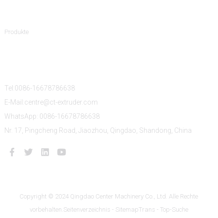
Produktkategorien
Produkte
Kontaktiere Uns
Tel:0086-16678786638
E-Mail:centre@ct-extruder.com
WhatsApp: 0086-16678786638
Nr. 17, Pingcheng Road, Jiaozhou, Qingdao, Shandong, China
Copyright © 2024 Qingdao Center Machinery Co., Ltd. Alle Rechte
vorbehalten.
Seitenverzeichnis
- SitemapTrans
- Top-Suche